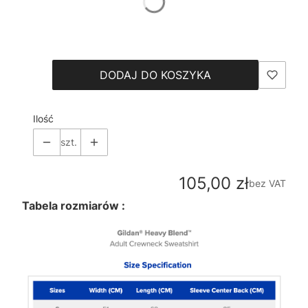
*
Size
Wybierz
DODAJ DO KOSZYKA
Ilość
szt.
Cena
105,00 zł
bez VAT
Tabela rozmiarów :