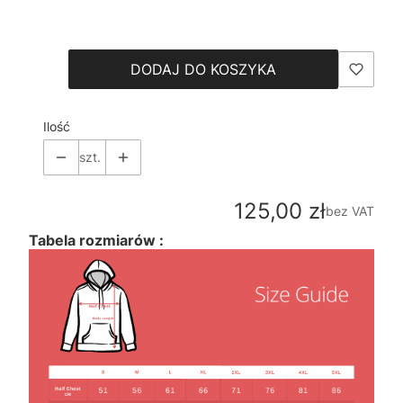
Wybierz
DODAJ DO KOSZYKA
Ilość
szt.
Cena
125,00 zł
bez VAT
Tabela rozmiarów :