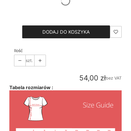
*
Size
Wybierz
DODAJ DO KOSZYKA
Ilość
szt.
Cena
54,00 zł
bez VAT
Tabela rozmiarów :