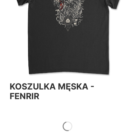
KOSZULKA MĘSKA -
FENRIR
*
Color
Pokaż wszystkie kolory
*
Size