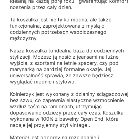
idealną na każdą porę roku gwarantując komfort
noszenia przez cały dzień.
Ta koszulka jest nie tylko modna, ale także
funkcjonalna, zaprojektowana z myślą o
codziennych potrzebach współczesnego
mężczyzny.
Nasza koszulka to idealna baza do codziennych
stylizacji. Możesz ją nosić z jeansami na luźne
wyjścia, z szortami na letnie spacery, czy pod
marynarką na bardziej formalne okazje. Jej
uniwersalność sprawia, że zawsze będziesz
wyglądać modnie i stylowo.
Kołnierzyk jest wykonany z dzianiny ściągaczowej
bez szwu, co zapewnia elastyczne wzmocnienie
wzdłuż taśm na ramionach, utrzymując
dopasowanie odzieży przez cały czas. Koszulka
wykonana w 100% z bawełny Open End, która
nadaje jej przyjemny styl vintage .
Materiał jest odporny na rozciąganie i