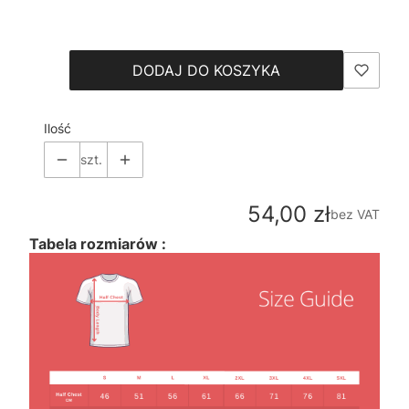
Wybierz
DODAJ DO KOSZYKA
Ilość
szt.
Cena
54,00 zł
bez VAT
Tabela rozmiarów :