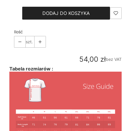
DODAJ DO KOSZYKA
Ilość
szt.
Cena
54,00 zł
bez VAT
Tabela rozmiarów :