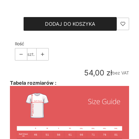
Wybierz
DODAJ DO KOSZYKA
Ilość
szt.
Cena
54,00 zł
bez VAT
Tabela rozmiarów :