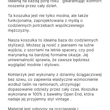
idealną na każdą porę roku gwarantując komfort
noszenia przez cały dzień.
Ta koszulka jest nie tylko modna, ale także
funkcjonalna, zaprojektowana z myślą o
codziennych potrzebach współczesnego
mężczyzny.
Nasza koszulka to idealna baza do codziennych
stylizacji. Możesz ją nosić z jeansami na luźne
wyjścia, z szortami na letnie spacery, czy pod
marynarką na bardziej formalne okazje. Jej
uniwersalność sprawia, że zawsze będziesz
wyglądać modnie i stylowo.
Kołnierzyk jest wykonany z dzianiny ściągaczowej
bez szwu, co zapewnia elastyczne wzmocnienie
wzdłuż taśm na ramionach, utrzymując
dopasowanie odzieży przez cały czas. Koszulka
wykonana w 100% z bawełny Open End, która
nadaje jej przyjemny styl vintage .
Materiał jest odporny na rozciąganie i