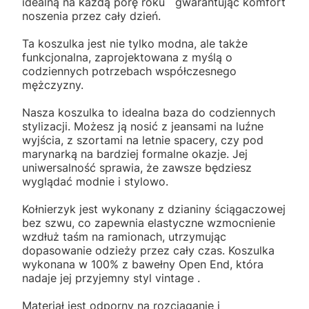
idealną na każdą porę roku gwarantując komfort
noszenia przez cały dzień.
Ta koszulka jest nie tylko modna, ale także
funkcjonalna, zaprojektowana z myślą o
codziennych potrzebach współczesnego
mężczyzny.
Nasza koszulka to idealna baza do codziennych
stylizacji. Możesz ją nosić z jeansami na luźne
wyjścia, z szortami na letnie spacery, czy pod
marynarką na bardziej formalne okazje. Jej
uniwersalność sprawia, że zawsze będziesz
wyglądać modnie i stylowo.
Kołnierzyk jest wykonany z dzianiny ściągaczowej
bez szwu, co zapewnia elastyczne wzmocnienie
wzdłuż taśm na ramionach, utrzymując
dopasowanie odzieży przez cały czas. Koszulka
wykonana w 100% z bawełny Open End, która
nadaje jej przyjemny styl vintage .
Materiał jest odporny na rozciąganie i