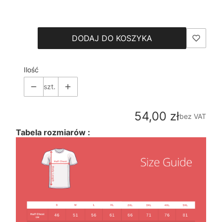
Wybierz
DODAJ DO KOSZYKA
Ilość
szt.
Cena
54,00 zł
bez VAT
Tabela rozmiarów :