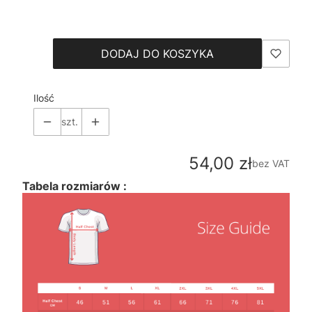
Wybierz
DODAJ DO KOSZYKA
Ilość
szt.
Cena
54,00 zł
bez VAT
Tabela rozmiarów :