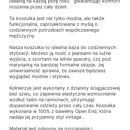
idealną na każdą porę roku gwarantując komfort
noszenia przez cały dzień.
Ta koszulka jest nie tylko modna, ale także
funkcjonalna, zaprojektowana z myślą o
codziennych potrzebach współczesnego
mężczyzny.
Nasza koszulka to idealna baza do codziennych
stylizacji. Możesz ją nosić z jeansami na luźne
wyjścia, z szortami na letnie spacery, czy pod
marynarką na bardziej formalne okazje. Jej
uniwersalność sprawia, że zawsze będziesz
wyglądać modnie i stylowo.
Kołnierzyk jest wykonany z dzianiny ściągaczowej
bez szwu, co zapewnia elastyczne wzmocnienie
wzdłuż taśm na ramionach, utrzymując
dopasowanie odzieży przez cały czas. Koszulka
wykonana w 100% z bawełny Open End, która
nadaje jej przyjemny styl vintage .
Materiał jest odporny na rozciąganie i