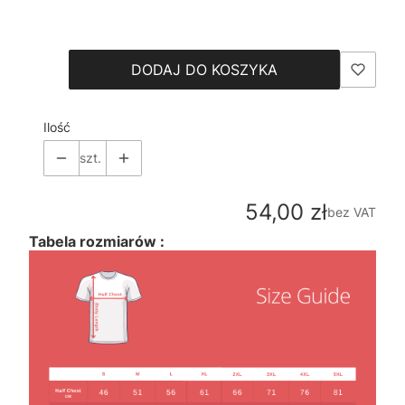
Wybierz
DODAJ DO KOSZYKA
Ilość
szt.
Cena
54,00 zł
bez VAT
Tabela rozmiarów :