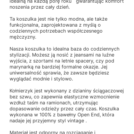
idealną na każdą porę roku gwarantując komfort
noszenia przez cały dzień.
Ta koszulka jest nie tylko modna, ale także
funkcjonalna, zaprojektowana z myślą o
codziennych potrzebach współczesnego
mężczyzny.
Nasza koszulka to idealna baza do codziennych
stylizacji. Możesz ją nosić z jeansami na luźne
wyjścia, z szortami na letnie spacery, czy pod
marynarką na bardziej formalne okazje. Jej
uniwersalność sprawia, że zawsze będziesz
wyglądać modnie i stylowo.
Kołnierzyk jest wykonany z dzianiny ściągaczowej
bez szwu, co zapewnia elastyczne wzmocnienie
wzdłuż taśm na ramionach, utrzymując
dopasowanie odzieży przez cały czas. Koszulka
wykonana w 100% z bawełny Open End, która
nadaje jej przyjemny styl vintage .
Materiał jest odporny na rozciąganie i