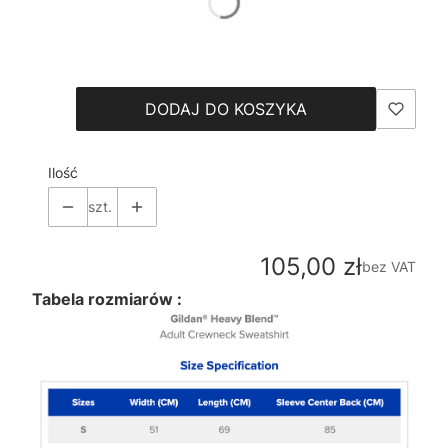
*
Size
Wybierz
DODAJ DO KOSZYKA
Ilość
szt.
Cena
105,00 zł
bez VAT
Tabela rozmiarów :