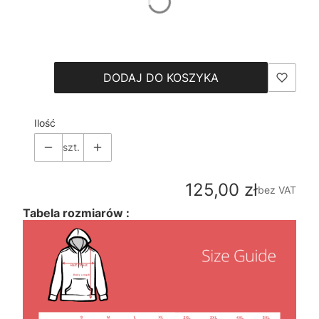
*
Size
Wybierz
DODAJ DO KOSZYKA
Ilość
szt.
Cena
125,00 zł
bez VAT
Tabela rozmiarów :