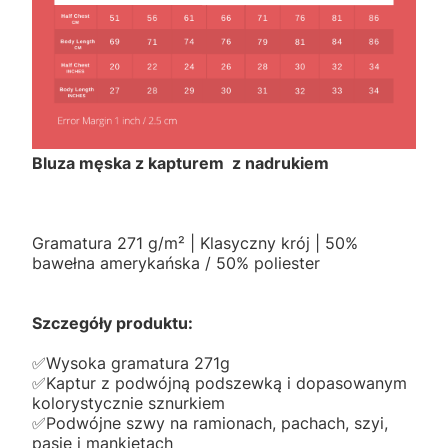
Bluza męska z kapturem z nadrukiem
Gramatura 271 g/m² | Klasyczny krój | 50%
bawełna amerykańska / 50% poliester
Szczegóły produktu:
✅️Wysoka gramatura 271g
✅️Kaptur z podwójną podszewką i dopasowanym
kolorystycznie sznurkiem
✅️Podwójne szwy na ramionach, pachach, szyi,
pasie i mankietach