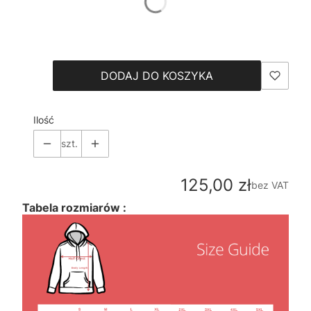
*
Size
Wybierz
DODAJ DO KOSZYKA
Ilość
szt.
Cena
125,00 zł
bez VAT
Tabela rozmiarów :