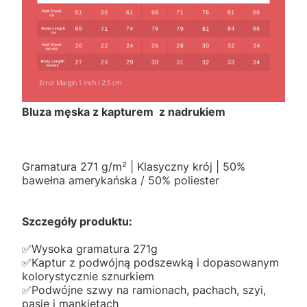
Bluza męska z kapturem z nadrukiem
Gramatura 271 g/m² | Klasyczny krój | 50%
bawełna amerykańska / 50% poliester
Szczegóły produktu:
✅️Wysoka gramatura 271g
✅️Kaptur z podwójną podszewką i dopasowanym
kolorystycznie sznurkiem
✅️Podwójne szwy na ramionach, pachach, szyi,
pasie i mankietach