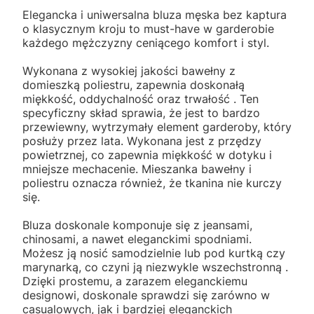
Elegancka i uniwersalna bluza męska bez kaptura
o klasycznym kroju to must-have w garderobie
każdego mężczyzny ceniącego komfort i styl.
Wykonana z wysokiej jakości bawełny z
domieszką poliestru, zapewnia doskonałą
miękkość, oddychalność oraz trwałość . Ten
specyficzny skład sprawia, że jest to bardzo
przewiewny, wytrzymały element garderoby, który
posłuży przez lata. Wykonana jest z przędzy
powietrznej, co zapewnia miękkość w dotyku i
mniejsze mechacenie. Mieszanka bawełny i
poliestru oznacza również, że tkanina nie kurczy
się.
Bluza doskonale komponuje się z jeansami,
chinosami, a nawet eleganckimi spodniami.
Możesz ją nosić samodzielnie lub pod kurtką czy
marynarką, co czyni ją niezwykle wszechstronną .
Dzięki prostemu, a zarazem eleganckiemu
designowi, doskonale sprawdzi się zarówno w
casualowych, jak i bardziej eleganckich