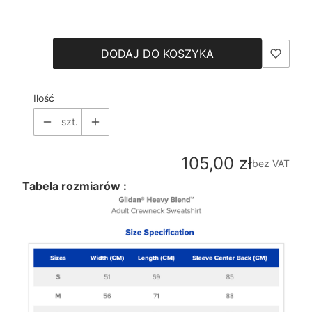
Wybierz
DODAJ DO KOSZYKA
Ilość
szt.
Cena
105,00 zł
bez VAT
Tabela rozmiarów :