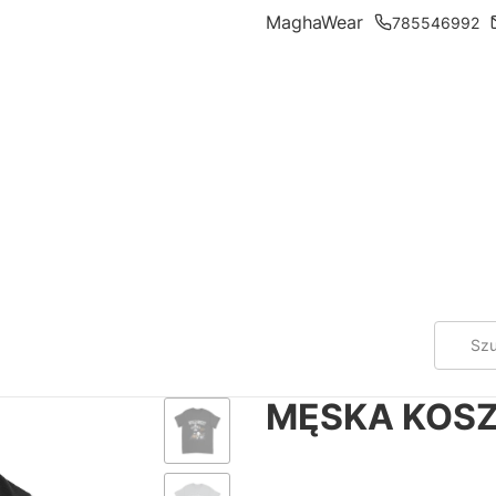
MaghaWear
785546992
MĘSKA KOSZ
*
Color