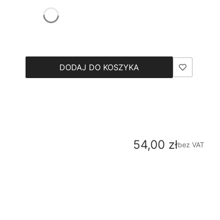
DODAJ DO KOSZYKA
Cena
54,00 zł
bez VAT