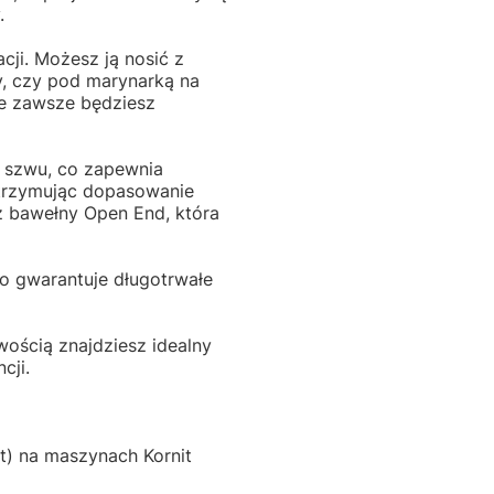
y.
cji. Możesz ją nosić z
ry, czy pod marynarką na
że zawsze będziesz
z szwu, co zapewnia
utrzymując dopasowanie
z bawełny Open End, która
 co gwarantuje długotrwałe
wością znajdziesz idealny
cji.
) na maszynach Kornit