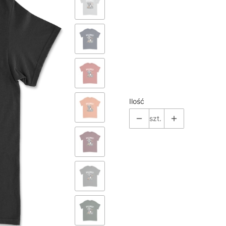
Pokaż wszystkie kolory
*
Size
Wybierz
Ilość
szt.