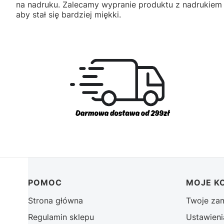
na nadruku. Zalecamy wypranie produktu z nadrukiem
aby stał się bardziej miękki.
Linki w stopce
POMOC
MOJE K
Strona główna
Twoje za
Regulamin sklepu
Ustawieni