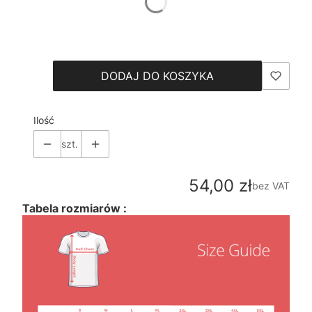
*
Size
Wybierz
DODAJ DO KOSZYKA
Ilość
szt.
Cena
54,00 zł
bez VAT
Tabela rozmiarów :