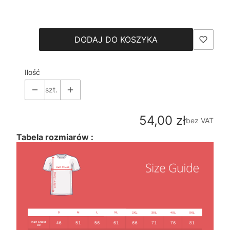
Wybierz
DODAJ DO KOSZYKA
Ilość
szt.
Cena
54,00 zł
bez VAT
Tabela rozmiarów :