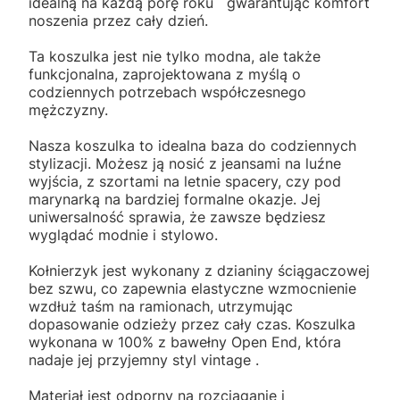
idealną na każdą porę roku gwarantując komfort
noszenia przez cały dzień.
Ta koszulka jest nie tylko modna, ale także
funkcjonalna, zaprojektowana z myślą o
codziennych potrzebach współczesnego
mężczyzny.
Nasza koszulka to idealna baza do codziennych
stylizacji. Możesz ją nosić z jeansami na luźne
wyjścia, z szortami na letnie spacery, czy pod
marynarką na bardziej formalne okazje. Jej
uniwersalność sprawia, że zawsze będziesz
wyglądać modnie i stylowo.
Kołnierzyk jest wykonany z dzianiny ściągaczowej
bez szwu, co zapewnia elastyczne wzmocnienie
wzdłuż taśm na ramionach, utrzymując
dopasowanie odzieży przez cały czas. Koszulka
wykonana w 100% z bawełny Open End, która
nadaje jej przyjemny styl vintage .
Materiał jest odporny na rozciąganie i