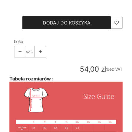
Wybierz
DODAJ DO KOSZYKA
Ilość
szt.
Cena
54,00 zł
bez VAT
Tabela rozmiarów :