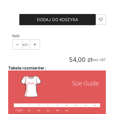
Wybierz
DODAJ DO KOSZYKA
Ilość
szt.
Cena
54,00 zł
bez VAT
Tabela rozmiarów :