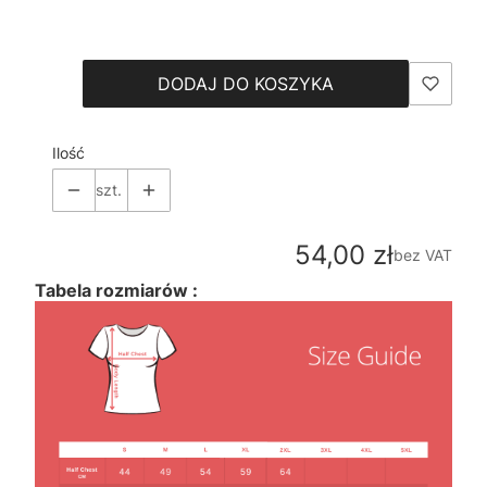
Wybierz
DODAJ DO KOSZYKA
Ilość
szt.
Cena
54,00 zł
bez VAT
Tabela rozmiarów :