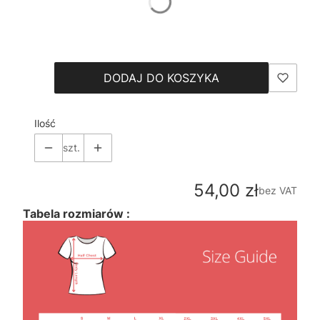
*
Size
Wybierz
DODAJ DO KOSZYKA
Ilość
szt.
Cena
54,00 zł
bez VAT
Tabela rozmiarów :