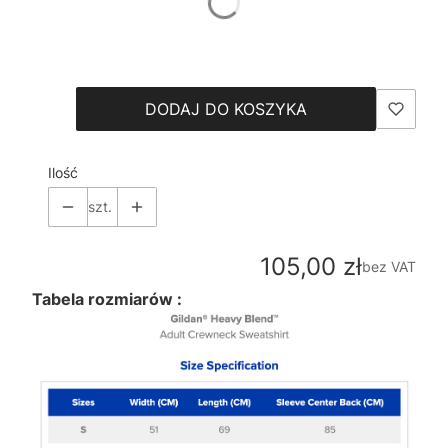
*
Size
Wybierz
DODAJ DO KOSZYKA
Ilość
szt.
Cena
105,00 zł
bez VAT
Tabela rozmiarów :