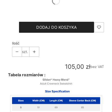
*
Size
Wybierz
DODAJ DO KOSZYKA
Ilość
szt.
Cena
105,00 zł
bez VAT
Tabela rozmiarów :