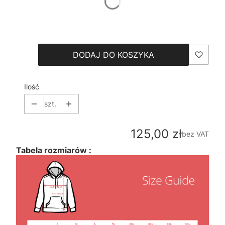
*
Size
Wybierz
DODAJ DO KOSZYKA
Ilość
szt.
Cena
125,00 zł
bez VAT
Tabela rozmiarów :