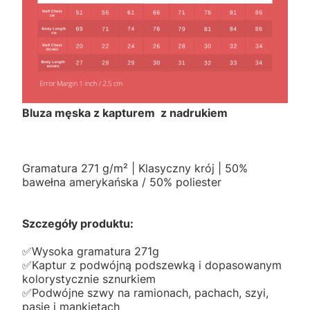
Bluza męska z kapturem z nadrukiem
Gramatura 271 g/m² | Klasyczny krój | 50%
bawełna amerykańska / 50% poliester
Szczegóły produktu:
✅️Wysoka gramatura 271g
✅️Kaptur z podwójną podszewką i dopasowanym
kolorystycznie sznurkiem
✅️Podwójne szwy na ramionach, pachach, szyi,
pasie i mankietach