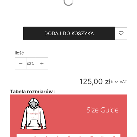
*
Size
Wybierz
DODAJ DO KOSZYKA
Ilość
szt.
Cena
125,00 zł
bez VAT
Tabela rozmiarów :