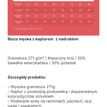
Bluza męska z kapturem z nadrukiem
Gramatura 271 g/m² | Klasyczny krój | 50%
bawełna amerykańska / 50% poliester
Szczegóły produktu:
✅️Wysoka gramatura 271g
✅️Kaptur z podwójną podszewką i dopasowanym
kolorystycznie sznurkiem
✅️Podwójne szwy na ramionach, pachach, szyi,
pasie i mankietach