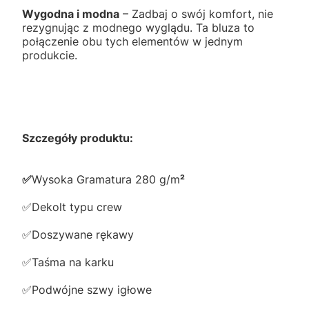
Wygodna i modna
– Zadbaj o swój komfort, nie
rezygnując z modnego wyglądu. Ta bluza to
połączenie obu tych elementów w jednym
produkcie.
Szczegóły produktu:
✅️
Wysoka Gramatura 280 g/m
²
✅️Dekolt typu crew
✅️Doszywane rękawy
✅️Taśma na karku
✅️Podwójne szwy igłowe