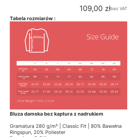
Cena
109,00 zł
bez VAT
Tabela rozmiarów :
Bluza damska bez kaptura z nadrukiem
Gramatura 280 g/m² | Classic Fit | 80% Bawełna
Ringspun, 20% Poliester