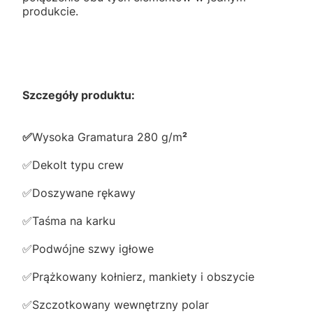
produkcie.
Szczegóły produktu:
✅️
Wysoka Gramatura 280 g/m
²
✅️Dekolt typu crew
✅️Doszywane rękawy
✅️Taśma na karku
✅️Podwójne szwy igłowe
✅️Prążkowany kołnierz, mankiety i obszycie
✅️Szczotkowany wewnętrzny polar