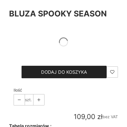
BLUZA SPOOKY SEASON
*
Color
Pokaż wszystkie kolory
*
Size
Wybierz
DODAJ DO KOSZYKA
Ilość
szt.
Cena
109,00 zł
bez VAT
Tabela rozmiarów :