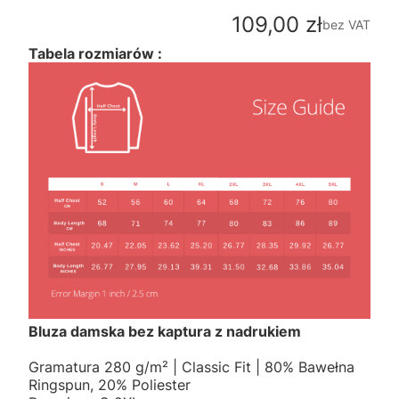
Cena
109,00 zł
bez VAT
Tabela rozmiarów :
Bluza damska bez kaptura z nadrukiem
Gramatura 280 g/m² | Classic Fit | 80% Bawełna
Ringspun, 20% Poliester