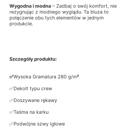
Wygodna i modna
– Zadbaj o swój komfort, nie
rezygnując z modnego wyglądu. Ta bluza to
połączenie obu tych elementów w jednym
produkcie.
Szczegóły produktu:
✅️
Wysoka Gramatura 280 g/m
²
✅️Dekolt typu crew
✅️Doszywane rękawy
✅️Taśma na karku
✅️Podwójne szwy igłowe