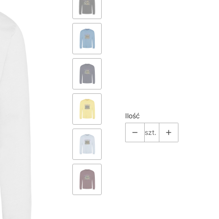
*
Color
Pokaż wszystkie kolory
*
Size
Wybierz
Ilość
szt.