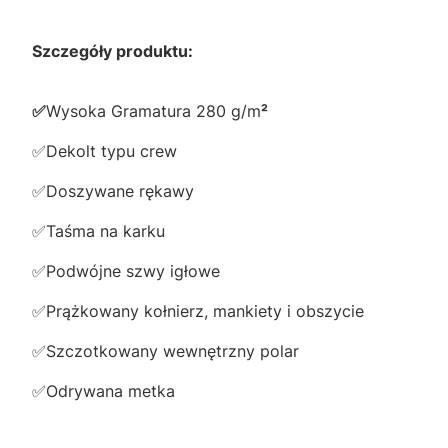
Szczegóły produktu:
✅️
Wysoka Gramatura 280 g/m
²
✅️Dekolt typu crew
✅️Doszywane rękawy
✅️Taśma na karku
✅️Podwójne szwy igłowe
✅️Prążkowany kołnierz, mankiety i obszycie
✅️Szczotkowany wewnętrzny polar
✅️Odrywana metka