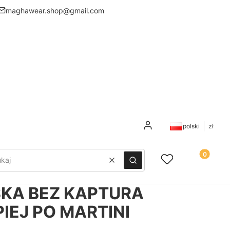
maghawear.shop@gmail.com
Zaloguj się
polski
zł
Produkty 
Ulubione
Koszyk
Wyczyść
Szukaj
KA BEZ KAPTURA
IEJ PO MARTINI