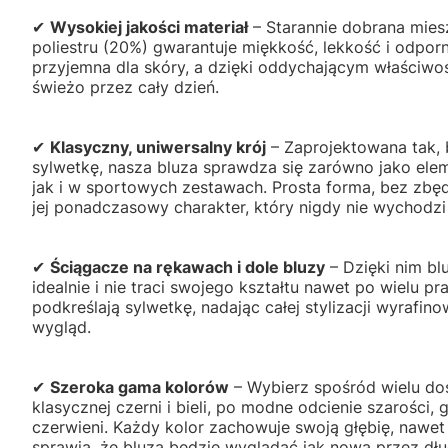
✔
Wysokiej jakości materiał
– Starannie dobrana mies
poliestru (20%) gwarantuje miękkość, lekkość i odporn
przyjemna dla skóry, a dzięki oddychającym właściwo
świeżo przez cały dzień.
✔
Klasyczny, uniwersalny krój
– Zaprojektowana tak,
sylwetkę, nasza bluza sprawdza się zarówno jako eleme
jak i w sportowych zestawach. Prosta forma, bez zb
jej ponadczasowy charakter, który nigdy nie wychodzi
✔
Ściągacze na rękawach i dole bluzy
– Dzięki nim bl
idealnie i nie traci swojego kształtu nawet po wielu pr
podkreślają sylwetkę, nadając całej stylizacji wyrafi
wygląd.
✔
Szeroka gama kolorów
– Wybierz spośród wielu do
klasycznej czerni i bieli, po modne odcienie szarości,
czerwieni. Każdy kolor zachowuje swoją głębię, nawet 
sprawia, że bluza będzie wyglądać jak nowa przez dłu