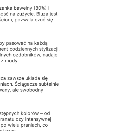
zanka bawełny (80%) i
ość na zużycie. Bluza jest
ściom, pozwala czuć się
 by pasować na każdą
nt codziennych stylizacji,
ędnych ozdobników, nadaje
 z mody.
uza zawsze układa się
aniach. Ściągacze subtelnie
nowany, ale swobodny
stępnych kolorów – od
 granatu czy intensywnej
po wielu praniach, co
gi czas.