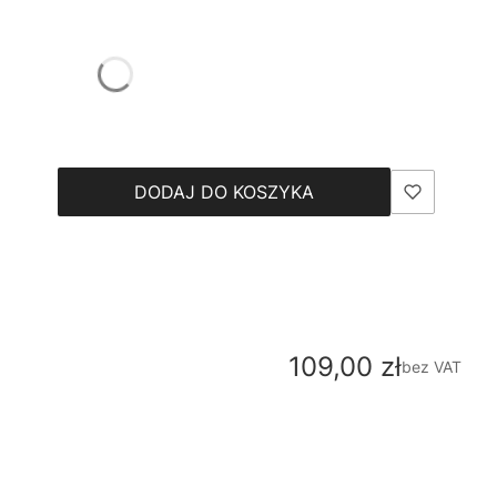
DODAJ DO KOSZYKA
Cena
109,00 zł
bez VAT