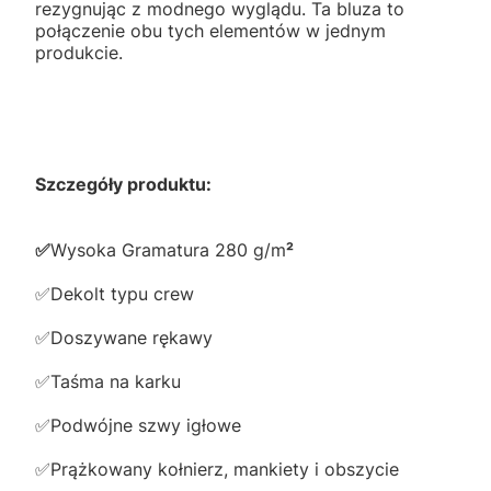
rezygnując z modnego wyglądu. Ta bluza to
połączenie obu tych elementów w jednym
produkcie.
Szczegóły produktu:
✅️
Wysoka Gramatura 280 g/m
²
✅️Dekolt typu crew
✅️Doszywane rękawy
✅️Taśma na karku
✅️Podwójne szwy igłowe
✅️Prążkowany kołnierz, mankiety i obszycie