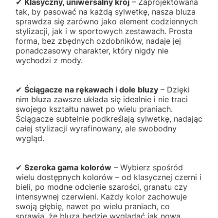
✔
Klasyczny, uniwersalny krój
– Zaprojektowana
tak, by pasować na każdą sylwetkę, nasza bluza
sprawdza się zarówno jako element codziennych
stylizacji, jak i w sportowych zestawach. Prosta
forma, bez zbędnych ozdobników, nadaje jej
ponadczasowy charakter, który nigdy nie
wychodzi z mody.
✔
Ściągacze na rękawach i dole bluzy
– Dzięki
nim bluza zawsze układa się idealnie i nie traci
swojego kształtu nawet po wielu praniach.
Ściągacze subtelnie podkreślają sylwetkę, nadając
całej stylizacji wyrafinowany, ale swobodny
wygląd.
✔
Szeroka gama kolorów
– Wybierz spośród
wielu dostępnych kolorów – od klasycznej czerni i
bieli, po modne odcienie szarości, granatu czy
intensywnej czerwieni. Każdy kolor zachowuje
swoją głębię, nawet po wielu praniach, co
sprawia, że bluza będzie wyglądać jak nowa