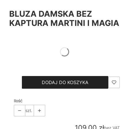
BLUZA DAMSKA BEZ
KAPTURA MARTINI I MAGIA
*
Color
Pokaż wszystkie kolory
*
Size
Wybierz
DODAJ DO KOSZYKA
Ilość
szt.
Cena
109,00 zł
bez VAT