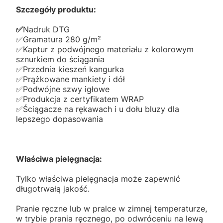
Szczegóły produktu:
✅️
Nadruk DTG
✅️Gramatura 280 g/m²
✅️Kaptur z podwójnego materiału z kolorowym
sznurkiem do ściągania
✅️Przednia kieszeń kangurka
✅️Prążkowane mankiety i dół
✅️Podwójne szwy igłowe
✅️Produkcja z certyfikatem WRAP
✅️Ściągacze na rękawach i u dołu bluzy dla
lepszego dopasowania
Właściwa pielęgnacja:
Tylko właściwa pielęgnacja może zapewnić
długotrwałą jakość.
Pranie ręczne lub w pralce w zimnej temperaturze,
w trybie prania ręcznego, po odwróceniu na lewą