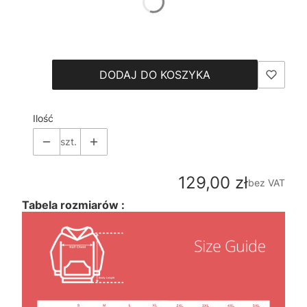
*
Size
Wybierz
DODAJ DO KOSZYKA
Ilość
szt.
Cena
129,00 zł
bez VAT
Tabela rozmiarów :