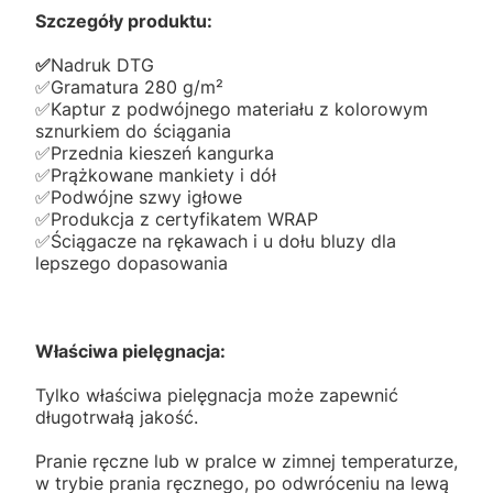
Szczegóły produktu:
✅️
Nadruk DTG
✅️Gramatura 280 g/m²
✅️Kaptur z podwójnego materiału z kolorowym
sznurkiem do ściągania
✅️Przednia kieszeń kangurka
✅️Prążkowane mankiety i dół
✅️Podwójne szwy igłowe
✅️Produkcja z certyfikatem WRAP
✅️Ściągacze na rękawach i u dołu bluzy dla
lepszego dopasowania
Właściwa pielęgnacja:
Tylko właściwa pielęgnacja może zapewnić
długotrwałą jakość.
Pranie ręczne lub w pralce w zimnej temperaturze,
w trybie prania ręcznego, po odwróceniu na lewą