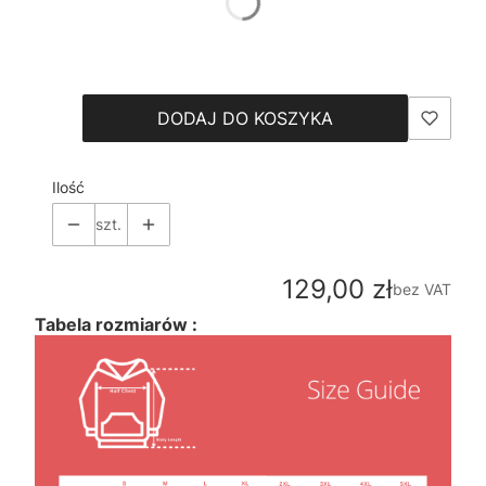
*
Size
Wybierz
DODAJ DO KOSZYKA
Ilość
szt.
Cena
129,00 zł
bez VAT
Tabela rozmiarów :