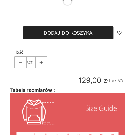
*
Size
Wybierz
DODAJ DO KOSZYKA
Ilość
szt.
Cena
129,00 zł
bez VAT
Tabela rozmiarów :