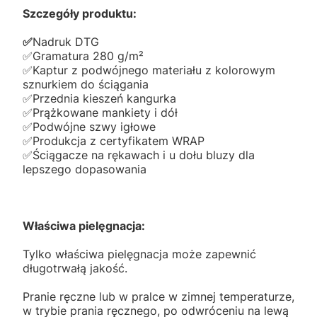
Szczegóły produktu:
✅️
Nadruk DTG
✅️Gramatura 280 g/m²
✅️Kaptur z podwójnego materiału z kolorowym
sznurkiem do ściągania
✅️Przednia kieszeń kangurka
✅️Prążkowane mankiety i dół
✅️Podwójne szwy igłowe
✅️Produkcja z certyfikatem WRAP
✅️Ściągacze na rękawach i u dołu bluzy dla
lepszego dopasowania
Właściwa pielęgnacja:
Tylko właściwa pielęgnacja może zapewnić
długotrwałą jakość.
Pranie ręczne lub w pralce w zimnej temperaturze,
w trybie prania ręcznego, po odwróceniu na lewą