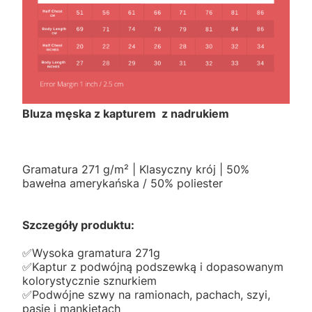
Bluza męska z kapturem z nadrukiem
Gramatura 271 g/m² | Klasyczny krój | 50%
bawełna amerykańska / 50% poliester
Szczegóły produktu:
✅️Wysoka gramatura 271g
✅️Kaptur z podwójną podszewką i dopasowanym
kolorystycznie sznurkiem
✅️Podwójne szwy na ramionach, pachach, szyi,
pasie i mankietach