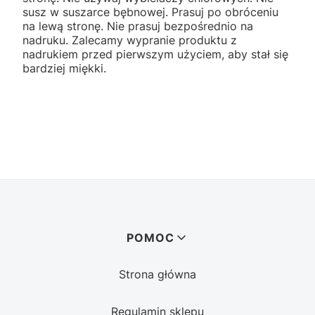
susz w suszarce bębnowej. Prasuj po obróceniu
na lewą stronę. Nie prasuj bezpośrednio na
nadruku. Zalecamy wypranie produktu z
nadrukiem przed pierwszym użyciem, aby stał się
bardziej miękki.
Linki w stopce
POMOC
Strona główna
Regulamin sklepu