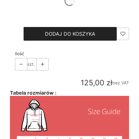
*
Size
Wybierz
DODAJ DO KOSZYKA
Ilość
szt.
Cena
125,00 zł
bez VAT
Tabela rozmiarów :