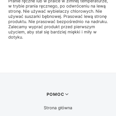
Pranie ręczne lub w pralce w zimnej temperaturze,
w trybie prania ręcznego, po odwróceniu na lewą
stronę. Nie używać wybielaczy chlorowych. Nie
używać suszarki bębnowej. Prasować lewą stronę
produktu. Nie prasować bezpośrednio na nadruku.
Zalecamy wyprać produkt przed pierwszym
użyciem, aby stał się bardziej miękki i miły w
dotyku.
Linki w stopce
POMOC
Strona główna