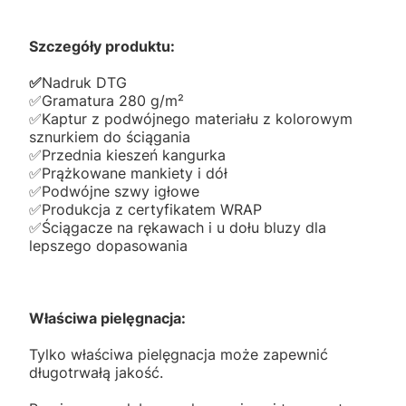
Szczegóły produktu:
✅️
Nadruk DTG
✅️Gramatura 280 g/m²
✅️Kaptur z podwójnego materiału z kolorowym
sznurkiem do ściągania
✅️Przednia kieszeń kangurka
✅️Prążkowane mankiety i dół
✅️Podwójne szwy igłowe
✅️Produkcja z certyfikatem WRAP
✅️Ściągacze na rękawach i u dołu bluzy dla
lepszego dopasowania
Właściwa pielęgnacja:
Tylko właściwa pielęgnacja może zapewnić
długotrwałą jakość.