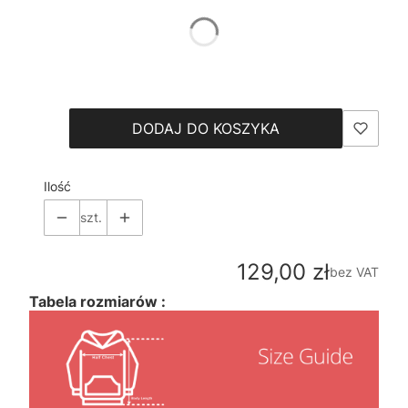
Pokaż wszystkie kolory
*
Size
Wybierz
DODAJ DO KOSZYKA
Ilość
szt.
Cena
129,00 zł
bez VAT
Tabela rozmiarów :