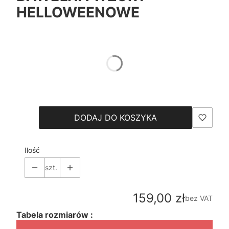
HELLOWEENOWE
*
Color
Pokaż wszystkie kolory
*
Size
Wybierz
DODAJ DO KOSZYKA
Ilość
szt.
Cena
159,00 zł
bez VAT
Tabela rozmiarów :