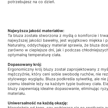
potrzebujesz na co dzień.
Najwyższa jakość materiałów:
Ta bluza została stworzona z myślą o komforcie i trw
najwyższej jakości bawełny, jest wyjątkowo miękka i 
Naturalny, oddychający materiał sprawia, że bluza do
zarówno w cieplejsze dni, jak i podczas chłodniejszy
optymalną temperaturę ciała.
Dopasowany krój:
Ergonomiczny krój bluzy został zaprojektowany z m
mężczyźnie, który ceni sobie swobodę ruchów, nie re
stylowego wyglądu. Bluza podkreśla sylwetkę, ale nie j
czemu idealnie leży na każdym typie budowy ciała. El
bluzy zapewniają idealne dopasowanie, eliminując ryz
materiału.
Uniwersalność na każdą okazję:
Niezależnie od tego, czy wybierasz się na spotkanie z