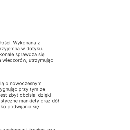
ałości. Wykonana z
przyjemna w dotyku.
skonale sprawdza się
ch wieczorów, utrzymując
yślą o nowoczesnym
zygnując przy tym ze
est zbyt obcisła, dzięki
astyczne mankiety oraz dół
yko podwijania się
e znajomymi, trening, czy