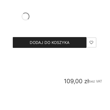
DODAJ DO KOSZYKA
Cena
109,00 zł
bez VAT