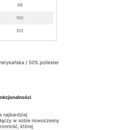
merykańska / 50% poliester
unkcjonalności
 najbardziej
 łączy w sobie nowoczesny
onność, której