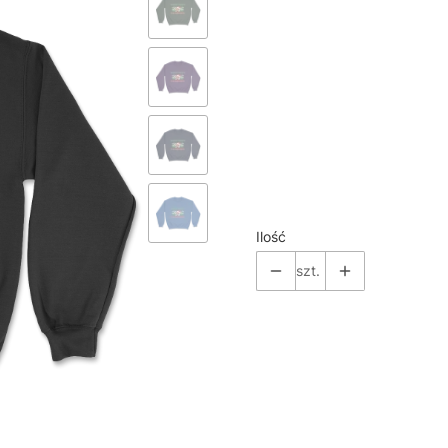
*
Color
Pokaż wszystkie kolory
*
Size
Wybierz
Ilość
szt.