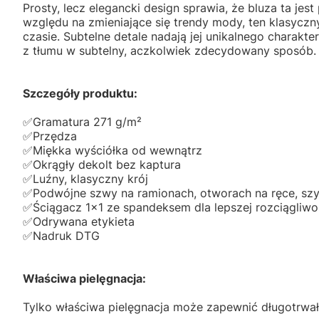
Prosty, lecz elegancki design sprawia, że bluza ta je
względu na zmieniające się trendy mody, ten klasycz
czasie. Subtelne detale nadają jej unikalnego charakte
z tłumu w subtelny, aczkolwiek zdecydowany sposób.
Szczegóły produktu:
✅️Gramatura 271 g/m²
✅️Przędza
✅️Miękka wyściółka od wewnątrz
✅️Okrągły dekolt bez kaptura
✅️Luźny, klasyczny krój
✅️Podwójne szwy na ramionach, otworach na ręce, szyi
✅️Ściągacz 1x1 ze spandeksem dla lepszej rozciągliwoś
✅️Odrywana etykieta
✅️Nadruk DTG
Właściwa pielęgnacja:
Tylko właściwa pielęgnacja może zapewnić długotrwał