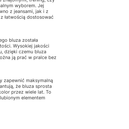
ealnym wyborem. Jej
no z jeansami, jak i z
 z łatwością dostosować
ego bluza została
ości. Wysokiej jakości
u, dzięki czemu bluza
ożna ją prać w pralce bez
 by zapewnić maksymalną
ntują, że bluza sprosta
lor przez wiele lat. To
 ulubionym elementem