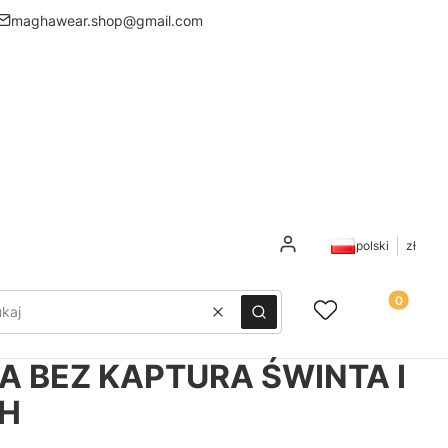
maghawear.shop@gmail.com
Zaloguj się
polski
zł
Produkty 
Ulubione
Koszyk
Wyczyść
Szukaj
A BEZ KAPTURA ŚWINTA I
CH