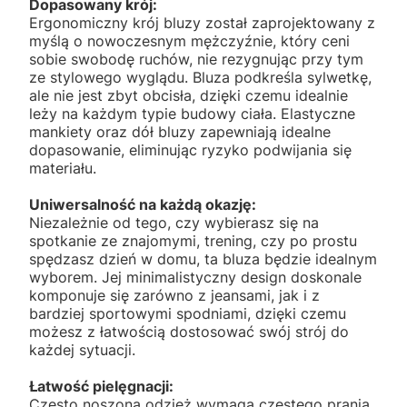
Dopasowany krój:
Ergonomiczny krój bluzy został zaprojektowany z
myślą o nowoczesnym mężczyźnie, który ceni
sobie swobodę ruchów, nie rezygnując przy tym
ze stylowego wyglądu. Bluza podkreśla sylwetkę,
ale nie jest zbyt obcisła, dzięki czemu idealnie
leży na każdym typie budowy ciała. Elastyczne
mankiety oraz dół bluzy zapewniają idealne
dopasowanie, eliminując ryzyko podwijania się
materiału.
Uniwersalność na każdą okazję:
Niezależnie od tego, czy wybierasz się na
spotkanie ze znajomymi, trening, czy po prostu
spędzasz dzień w domu, ta bluza będzie idealnym
wyborem. Jej minimalistyczny design doskonale
komponuje się zarówno z jeansami, jak i z
bardziej sportowymi spodniami, dzięki czemu
możesz z łatwością dostosować swój strój do
każdej sytuacji.
Łatwość pielęgnacji:
Często noszona odzież wymaga częstego prania,