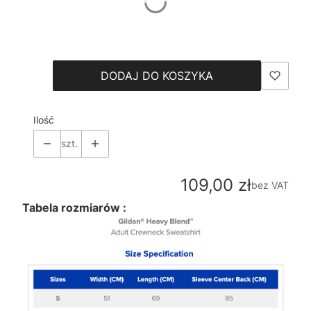
*
Size
Wybierz
DODAJ DO KOSZYKA
Ilość
szt.
Cena
109,00 zł
bez VAT
Tabela rozmiarów :