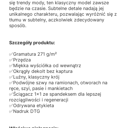
się trendy mody, ten klasyczny model zawsze
będzie na czasie. Subtelne detale nadają jej
unikalnego charakteru, pozwalając wyróżnić się z
tłumu w subtelny, aczkolwiek zdecydowany
sposób.
Szczegóły produktu:
✅️Gramatura 271 g/m²
✅️Przędza
✅️Miękka wyściółka od wewnątrz
✅️Okrągły dekolt bez kaptura
✅️Luźny, klasyczny krój
✅️Podwójne szwy na ramionach, otworach na
ręce, szyi, pasie i mankietach
✅️Ściągacz 1x1 ze spandeksem dla lepszej
rozciągliwości i regeneracji
✅️Odrywana etykieta
✅️Nadruk DTG