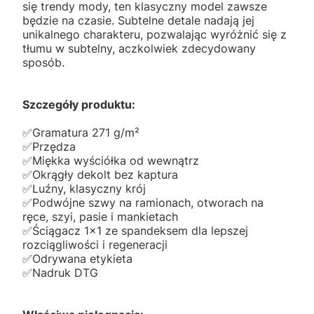
się trendy mody, ten klasyczny model zawsze
będzie na czasie. Subtelne detale nadają jej
unikalnego charakteru, pozwalając wyróżnić się z
tłumu w subtelny, aczkolwiek zdecydowany
sposób.
Szczegóły produktu:
✅️Gramatura 271 g/m²
✅️Przędza
✅️Miękka wyściółka od wewnątrz
✅️Okrągły dekolt bez kaptura
✅️Luźny, klasyczny krój
✅️Podwójne szwy na ramionach, otworach na
ręce, szyi, pasie i mankietach
✅️Ściągacz 1x1 ze spandeksem dla lepszej
rozciągliwości i regeneracji
✅️Odrywana etykieta
✅️Nadruk DTG