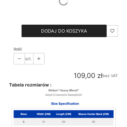
*
Size
Wybierz
DODAJ DO KOSZYKA
Ilość
szt.
Cena
109,00 zł
bez VAT
Tabela rozmiarów :