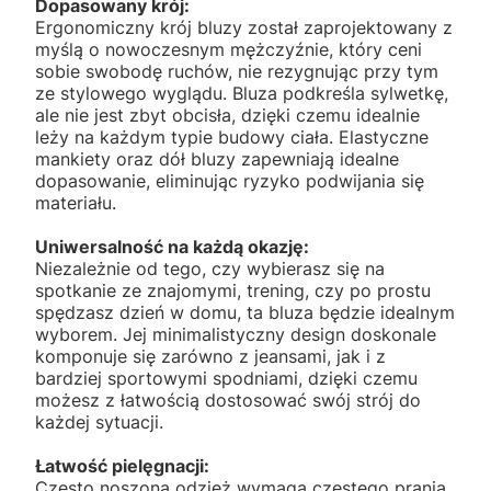
Dopasowany krój:
Ergonomiczny krój bluzy został zaprojektowany z
myślą o nowoczesnym mężczyźnie, który ceni
sobie swobodę ruchów, nie rezygnując przy tym
ze stylowego wyglądu. Bluza podkreśla sylwetkę,
ale nie jest zbyt obcisła, dzięki czemu idealnie
leży na każdym typie budowy ciała. Elastyczne
mankiety oraz dół bluzy zapewniają idealne
dopasowanie, eliminując ryzyko podwijania się
materiału.
Uniwersalność na każdą okazję:
Niezależnie od tego, czy wybierasz się na
spotkanie ze znajomymi, trening, czy po prostu
spędzasz dzień w domu, ta bluza będzie idealnym
wyborem. Jej minimalistyczny design doskonale
komponuje się zarówno z jeansami, jak i z
bardziej sportowymi spodniami, dzięki czemu
możesz z łatwością dostosować swój strój do
każdej sytuacji.
Łatwość pielęgnacji:
Często noszona odzież wymaga częstego prania,