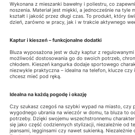
Wykonana z mieszanki bawełny i poliestru, co zapewn
noszenia. Materiał jest miękki, a jednocześnie na tyl
kształt i jakość przez długi czas. To produkt, który św
dzień, zarówno w pracy, jak i w trakcie aktywnego we
Kaptur i kieszeń – funkcjonalne dodatki
Bluza wyposażona jest w duży kaptur z regulowanymi 
możliwość dostosowania go do swoich potrzeb, chron
chłodem. Kieszeń kangurka dodaje sportowego charakt
niezwykle praktyczna – idealna na telefon, klucze czy 
chcesz mieć pod ręką.
Idealna na każdą pogodę i okazję
Czy szukasz czegoś na szybki wypad na miasto, czy p
wygodnego ubrania na wieczór w domu, ta bluza to 
potrzeby. Dzięki swojemu wszechstronnemu charakter
się jako część codziennych stylizacji, niezależnie od t
jeansami, legginsami czy nawet sukienką. Niezależnie o