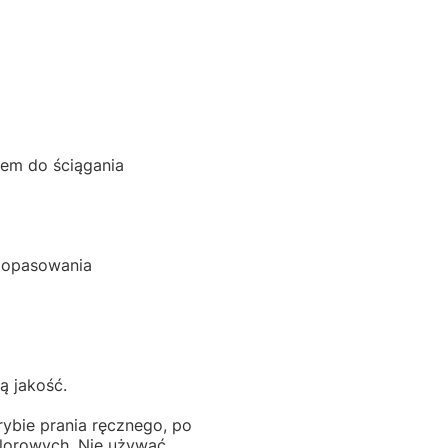
iem do ściągania
 dopasowania
ą jakość.
rybie prania ręcznego, po
hlorowych. Nie używać