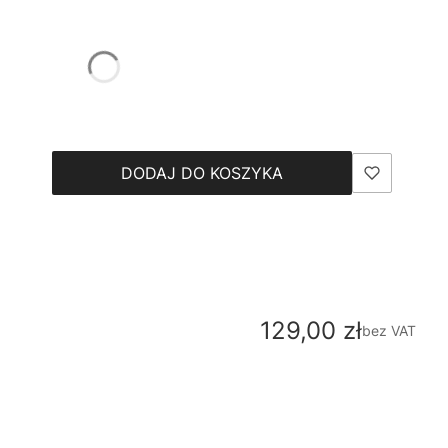
DODAJ DO KOSZYKA
Cena
129,00 zł
bez VAT