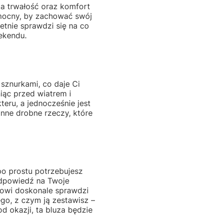
ia trwałość oraz komfort
e mocny, by zachować swój
ietnie sprawdzi się na co
ekendu.
sznurkami, co daje Ci
iąc przed wiatrem i
eru, a jednocześnie jest
inne drobne rzeczy, które
o prostu potrzebujesz
odpowiedź na Twoje
owi doskonale sprawdzi
ego, z czym ją zestawisz –
d okazji, ta bluza będzie