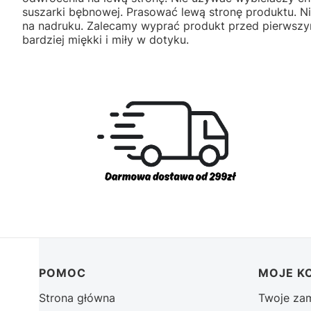
suszarki bębnowej. Prasować lewą stronę produktu. 
na nadruku. Zalecamy wyprać produkt przed pierwszym
bardziej miękki i miły w dotyku.
Linki w stopce
POMOC
MOJE K
Strona główna
Twoje za