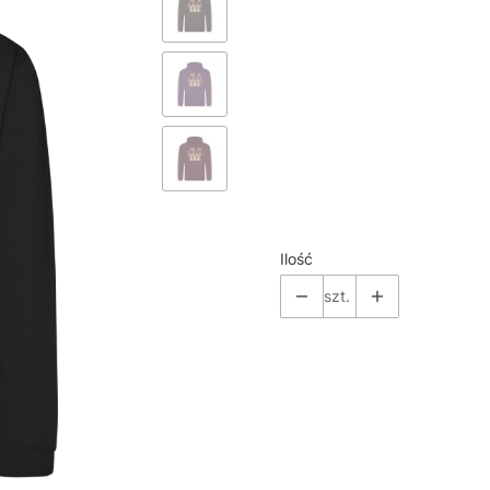
*
Color
Pokaż wszystkie kolory
*
Size
Wybierz
Ilość
szt.