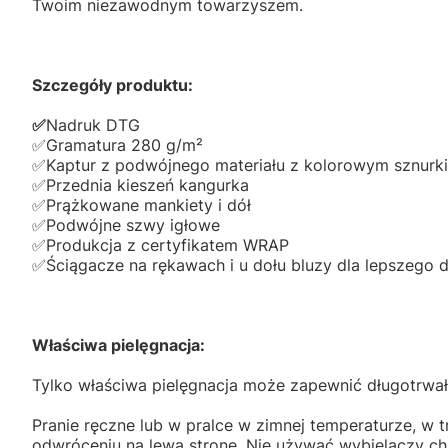
Twoim niezawodnym towarzyszem.
Szczegóły produktu:
✅️
Nadruk DTG
✅️Gramatura 280 g/m²
✅️Kaptur z podwójnego materiału z kolorowym sznurk
✅️Przednia kieszeń kangurka
✅️Prążkowane mankiety i dół
✅️Podwójne szwy igłowe
✅️Produkcja z certyfikatem WRAP
✅️Ściągacze na rękawach i u dołu bluzy dla lepszego
Właściwa pielęgnacja:
Tylko właściwa pielęgnacja może zapewnić długotrwał
Pranie ręczne lub w pralce w zimnej temperaturze, w t
odwróceniu na lewą stronę. Nie używać wybielaczy c