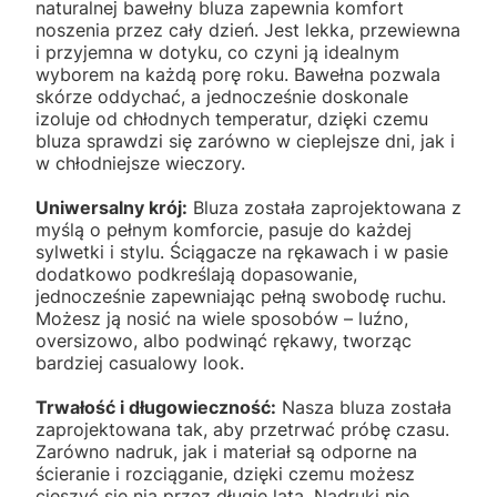
naturalnej bawełny bluza zapewnia komfort
noszenia przez cały dzień. Jest lekka, przewiewna
i przyjemna w dotyku, co czyni ją idealnym
wyborem na każdą porę roku. Bawełna pozwala
skórze oddychać, a jednocześnie doskonale
izoluje od chłodnych temperatur, dzięki czemu
bluza sprawdzi się zarówno w cieplejsze dni, jak i
w chłodniejsze wieczory.
Uniwersalny krój:
Bluza została zaprojektowana z
myślą o pełnym komforcie, pasuje do każdej
sylwetki i stylu. Ściągacze na rękawach i w pasie
dodatkowo podkreślają dopasowanie,
jednocześnie zapewniając pełną swobodę ruchu.
Możesz ją nosić na wiele sposobów – luźno,
oversizowo, albo podwinąć rękawy, tworząc
bardziej casualowy look.
Trwałość i długowieczność:
Nasza bluza została
zaprojektowana tak, aby przetrwać próbę czasu.
Zarówno nadruk, jak i materiał są odporne na
ścieranie i rozciąganie, dzięki czemu możesz
cieszyć się nią przez długie lata. Nadruki nie