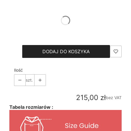
*
Color
Pokaż wszystkie kolory
*
Size
Wybierz
DODAJ DO KOSZYKA
Ilość
szt.
Cena
215,00 zł
bez VAT
Tabela rozmiarów :