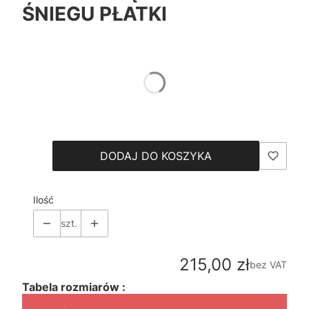
ŚNIEGU PŁATKI
*
Color
Pokaż wszystkie kolory
*
Size
Wybierz
DODAJ DO KOSZYKA
Ilość
szt.
Cena
215,00 zł
bez VAT
Tabela rozmiarów :