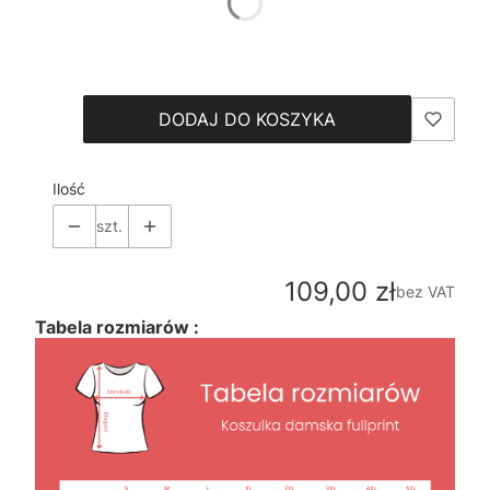
*
Size
Wybierz
DODAJ DO KOSZYKA
Ilość
szt.
Cena
109,00 zł
bez VAT
Tabela rozmiarów :