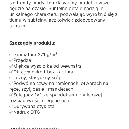
się trendy mody, ten klasyczny model zawsze
będzie na czasie. Subtelne detale nadają jej
unikalnego charakteru, pozwalając wyróżnić się z
tłumu w subtelny, aczkolwiek zdecydowany
sposób.
Szczegóły produktu:
✅️Gramatura 271 g/m²
✅️Przędza
✅️Miękka wyściółka od wewnątrz
✅️Okrągły dekolt bez kaptura
✅️Luźny, klasyczny krój
✅️Podwójne szwy na ramionach, otworach na
ręce, szyi, pasie i mankietach
✅️Ściągacz 1x1 ze spandeksem dla lepszej
rozciągliwości i regeneracji
✅️Odrywana etykieta
✅️Nadruk DTG