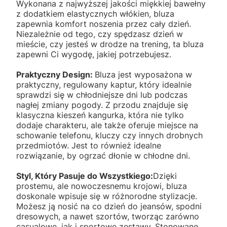
Wykonana z najwyższej jakości miękkiej bawełny
z dodatkiem elastycznych włókien, bluza
zapewnia komfort noszenia przez cały dzień.
Niezależnie od tego, czy spędzasz dzień w
mieście, czy jesteś w drodze na trening, ta bluza
zapewni Ci wygodę, jakiej potrzebujesz.
Praktyczny Design:
Bluza jest wyposażona w
praktyczny, regulowany kaptur, który idealnie
sprawdzi się w chłodniejsze dni lub podczas
nagłej zmiany pogody. Z przodu znajduje się
klasyczna kieszeń kangurka, która nie tylko
dodaje charakteru, ale także oferuje miejsce na
schowanie telefonu, kluczy czy innych drobnych
przedmiotów. Jest to również idealne
rozwiązanie, by ogrzać dłonie w chłodne dni.
Styl, Który Pasuje do Wszystkiego:
Dzięki
prostemu, ale nowoczesnemu krojowi, bluza
doskonale wpisuje się w różnorodne stylizacje.
Możesz ją nosić na co dzień do jeansów, spodni
dresowych, a nawet szortów, tworząc zarówno
casualowe, jak i sportowe zestawy. Stonowane