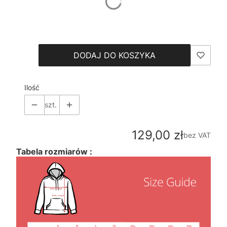
*
Size
Wybierz
DODAJ DO KOSZYKA
Ilość
szt.
Cena
129,00 zł
bez VAT
Tabela rozmiarów :