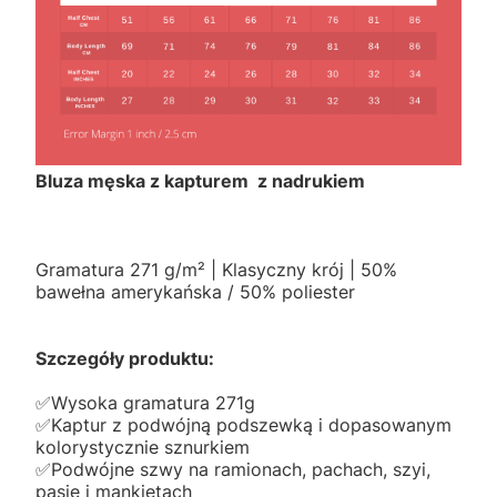
Bluza męska z kapturem z nadrukiem
Gramatura 271 g/m² | Klasyczny krój | 50%
bawełna amerykańska / 50% poliester
Szczegóły produktu:
✅️Wysoka gramatura 271g
✅️Kaptur z podwójną podszewką i dopasowanym
kolorystycznie sznurkiem
✅️Podwójne szwy na ramionach, pachach, szyi,
pasie i mankietach