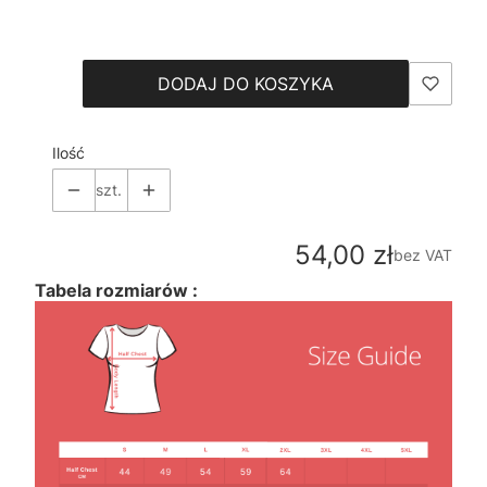
Wybierz
DODAJ DO KOSZYKA
Ilość
szt.
Cena
54,00 zł
bez VAT
Tabela rozmiarów :