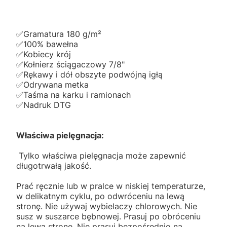
✅️Gramatura 180 g/m²
✅️100% bawełna
✅️Kobiecy krój
✅️Kołnierz ściągaczowy 7/8"
✅️Rękawy i dół obszyte podwójną igłą
✅️Odrywana metka
✅️Taśma na karku i ramionach
✅️Nadruk DTG
Właściwa pielęgnacja:
Tylko właściwa pielęgnacja może zapewnić
długotrwałą jakość.
Prać ręcznie lub w pralce w niskiej temperaturze,
w delikatnym cyklu, po odwróceniu na lewą
stronę. Nie używaj wybielaczy chlorowych. Nie
susz w suszarce bębnowej. Prasuj po obróceniu
na lewą stronę. Nie prasuj bezpośrednio na