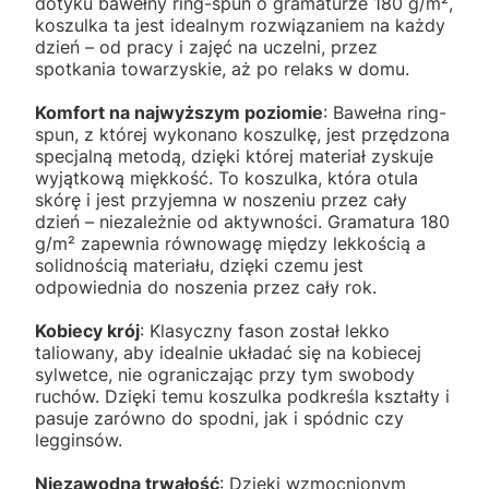
dotyku bawełny ring-spun o gramaturze 180 g/m²,
koszulka ta jest idealnym rozwiązaniem na każdy
dzień – od pracy i zajęć na uczelni, przez
spotkania towarzyskie, aż po relaks w domu.
Komfort na najwyższym poziomie
: Bawełna ring-
spun, z której wykonano koszulkę, jest przędzona
specjalną metodą, dzięki której materiał zyskuje
wyjątkową miękkość. To koszulka, która otula
skórę i jest przyjemna w noszeniu przez cały
dzień – niezależnie od aktywności. Gramatura 180
g/m² zapewnia równowagę między lekkością a
solidnością materiału, dzięki czemu jest
odpowiednia do noszenia przez cały rok.
Kobiecy krój
: Klasyczny fason został lekko
taliowany, aby idealnie układać się na kobiecej
sylwetce, nie ograniczając przy tym swobody
ruchów. Dzięki temu koszulka podkreśla kształty i
pasuje zarówno do spodni, jak i spódnic czy
legginsów.
Niezawodna trwałość
: Dzięki wzmocnionym