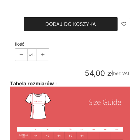
Wybierz
DODAJ DO KOSZYKA
Ilość
szt.
Cena
54,00 zł
bez VAT
Tabela rozmiarów :