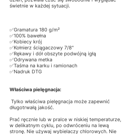
świetnie w każdej sytuacji.
✅️Gramatura 180 g/m²
✅️100% bawełna
✅️Kobiecy krój
✅️Kołnierz ściągaczowy 7/8"
✅️Rękawy i dół obszyte podwójną igłą
✅️Odrywana metka
✅️Taśma na karku i ramionach
✅️Nadruk DTG
Właściwa pielęgnacja:
Tylko właściwa pielęgnacja może zapewnić
długotrwałą jakość.
Prać ręcznie lub w pralce w niskiej temperaturze,
w delikatnym cyklu, po odwróceniu na lewą
stronę. Nie używaj wybielaczy chlorowych. Nie