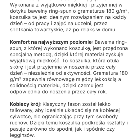
Wykonana z wyjątkowo miękkiej i przyjemnej w
dotyku bawełny ring-spun o gramaturze 180 g/m²,
koszulka ta jest idealnym rozwiązaniem na każdy
dzień – od pracy i zajęć na uczelni, przez
spotkania towarzyskie, aż po relaks w domu.
Komfort na najwyższym poziomie
: Bawełna ring-
spun, z której wykonano koszulkę, jest przędzona
specjalną metodą, dzięki której materiał zyskuje
wyjątkową miękkość. To koszulka, która otula
skórę i jest przyjemna w noszeniu przez cały
dzień – niezależnie od aktywności. Gramatura 180
g/m² zapewnia równowagę między lekkością a
solidnością materiału, dzięki czemu jest
odpowiednia do noszenia przez cały rok.
Kobiecy krój
: Klasyczny fason został lekko
taliowany, aby idealnie układać się na kobiecej
sylwetce, nie ograniczając przy tym swobody
ruchów. Dzięki temu koszulka podkreśla kształty i
pasuje zarówno do spodni, jak i spódnic czy
legginsów.