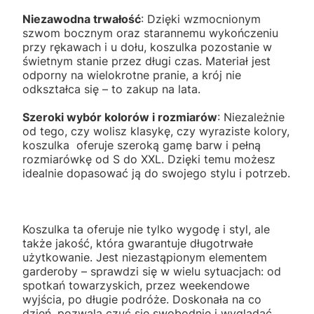
Niezawodna trwałość
: Dzięki wzmocnionym
szwom bocznym oraz starannemu wykończeniu
przy rękawach i u dołu, koszulka pozostanie w
świetnym stanie przez długi czas. Materiał jest
odporny na wielokrotne pranie, a krój nie
odkształca się – to zakup na lata.
Szeroki wybór kolorów i rozmiarów
: Niezależnie
od tego, czy wolisz klasykę, czy wyraziste kolory,
koszulka oferuje szeroką gamę barw i pełną
rozmiarówkę od S do XXL. Dzięki temu możesz
idealnie dopasować ją do swojego stylu i potrzeb.
Koszulka ta oferuje nie tylko wygodę i styl, ale
także jakość, która gwarantuje długotrwałe
użytkowanie. Jest niezastąpionym elementem
garderoby – sprawdzi się w wielu sytuacjach: od
spotkań towarzyskich, przez weekendowe
wyjścia, po długie podróże. Doskonała na co
dzień, pozwala czuć się swobodnie i wyglądać