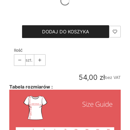
*
Size
Wybierz
DODAJ DO KOSZYKA
Ilość
szt.
Cena
54,00 zł
bez VAT
Tabela rozmiarów :