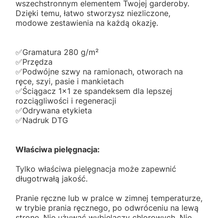
wszechstronnym elementem Twojej garderoby.
Dzięki temu, łatwo stworzysz niezliczone,
modowe zestawienia na każdą okazję.
✅️Gramatura 280 g/m²
✅️Przędza
✅️Podwójne szwy na ramionach, otworach na
ręce, szyi, pasie i mankietach
✅️Ściągacz 1x1 ze spandeksem dla lepszej
rozciągliwości i regeneracji
✅️Odrywana etykieta
✅️Nadruk DTG
Właściwa pielęgnacja:
Tylko właściwa pielęgnacja może zapewnić
długotrwałą jakość.
Pranie ręczne lub w pralce w zimnej temperaturze,
w trybie prania ręcznego, po odwróceniu na lewą
stronę. Nie używać wybielaczy chlorowych. Nie