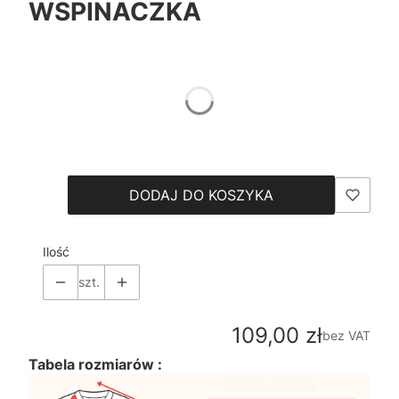
WSPINACZKA
*
Color
Pokaż wszystkie kolory
*
Size
Wybierz
DODAJ DO KOSZYKA
Ilość
szt.
Cena
109,00 zł
bez VAT
Tabela rozmiarów :