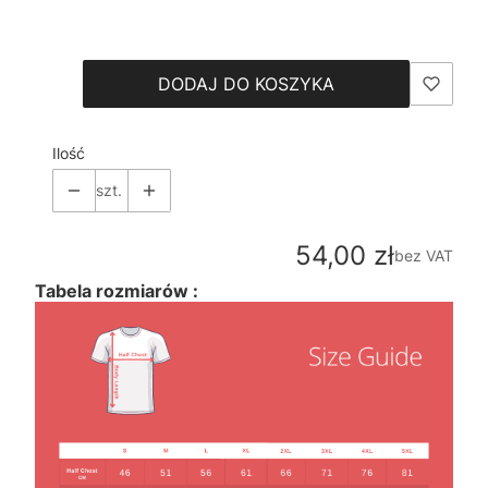
Wybierz
DODAJ DO KOSZYKA
Ilość
szt.
Cena
54,00 zł
bez VAT
Tabela rozmiarów :